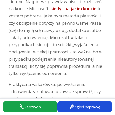
ciemno. Najpierw sprawdź w historii rozliczeń
na koncie Microsoft:
kiedy i na jakim koncie
to
zostało pobrane, jaka była metoda płatności i
czy obciążenie dotyczy na pewno Game Passa
(często mylą się nazwy usług, dodatków, albo
opłaty odnowienia). Microsoft w takich
przypadkach kieruje do ścieżki „wyjaśnienia
obciążenia” w sekcji płatności – to ważne, bo w
przypadku podejrzenia nieautoryzowanej
transakcji liczy się poprawna procedura, a nie
tylko wyłączenie odnowienia.
Praktyczna wskazówka: po wyłączeniu
odnowienia/anulowaniu zawsze sprawdź, czy
na ekranie subskrypcji masz jasno podaną
informację
do kiedy obowiązuje dostęp
. To
Zadzwoń
Zgłoś naprawę
daje Ci pewność, że nawet jeśli zwrotu nie