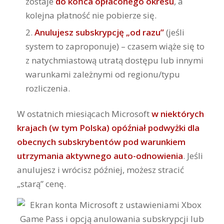
zostaje
do końca opłaconego okresu
, a
kolejna płatność nie pobierze się.
Anulujesz subskrypcję „od razu”
(jeśli
system to zaproponuje) – czasem wiąże się to
z natychmiastową utratą dostępu lub innymi
warunkami zależnymi od regionu/typu
rozliczenia.
W ostatnich miesiącach Microsoft
w niektórych
krajach (w tym Polska) opóźniał podwyżki dla
obecnych subskrybentów pod warunkiem
utrzymania aktywnego auto-odnowienia
. Jeśli
anulujesz i wrócisz później, możesz stracić
„starą” cenę.