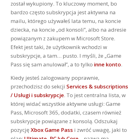
został wykupiony. To kluczowy moment, bo
bardzo często subskrypcja jest aktywna na
mailu, którego używałeś lata temu, na koncie
dziecka, na koncie „od konsoli”, albo na adresie
powiązanym z zakupem w Microsoft Store.
Efekt jest taki, że użytkownik wchodzi w
subskrypcje, a tam… pusto. I myśli, że „Game
Pass się sam anulował”, a to tylko
inne konto
.
Kiedy jesteś zalogowany poprawnie,
przechodzisz do sekcji
Services & subscriptions
/ Usługi i subskrypcje
. To jest centralna lista, w
której widać wszystkie aktywne usługi: Game
Pass, Microsoft 365, dodatki, czasem również
subskrypcje powiązane z konsolą. Odszukaj
pozycję
Xbox Game Pass
i zwróć uwagę, jaki to
plan:
Ultimate, PC lub Core
– nazwa ma