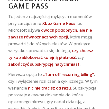
GAME PASS
To jeden z najczęściej mylących momentów
przy zarządzaniu
Xbox Game Pass
, bo
Microsoft używa
dwóch podobnych, ale nie
zawsze równoznacznych opcji
, które mogą
prowadzić do różnych efektów. W praktyce
wszystko sprowadza się do tego,
czy chcesz
tylko zablokować kolejną płatność
, czy
zakończyć subskrypcję natychmiast
.
Pierwsza opcja to
„Turn off recurring billing”
,
czyli wyłączenie rozliczania cyklicznego. W tym
wariancie
nic nie tracisz od razu
. Subskrypcja
pozostaje aktywna dokładnie do końca
opłaconego okresu, gry nadal działają, a
wszystkie funkcje Game Pass są dostępne tak