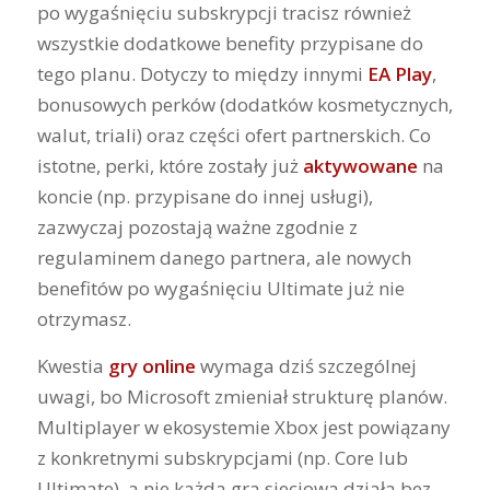
po wygaśnięciu subskrypcji tracisz również
wszystkie dodatkowe benefity przypisane do
tego planu. Dotyczy to między innymi
EA Play
,
bonusowych perków (dodatków kosmetycznych,
walut, triali) oraz części ofert partnerskich. Co
istotne, perki, które zostały już
aktywowane
na
koncie (np. przypisane do innej usługi),
zazwyczaj pozostają ważne zgodnie z
regulaminem danego partnera, ale nowych
benefitów po wygaśnięciu Ultimate już nie
otrzymasz.
Kwestia
gry online
wymaga dziś szczególnej
uwagi, bo Microsoft zmieniał strukturę planów.
Multiplayer w ekosystemie Xbox jest powiązany
z konkretnymi subskrypcjami (np. Core lub
Ultimate), a nie każda gra sieciowa działa bez