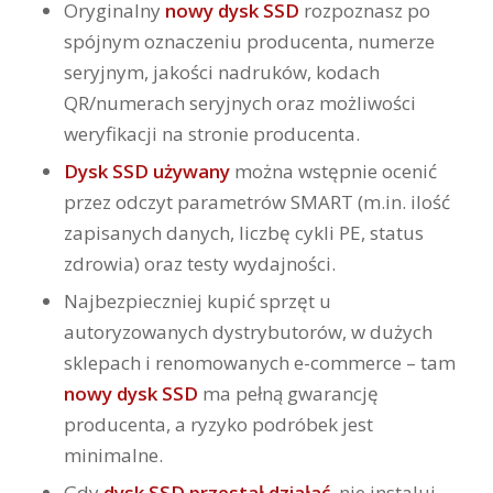
Oryginalny
nowy dysk SSD
rozpoznasz po
spójnym oznaczeniu producenta, numerze
seryjnym, jakości nadruków, kodach
QR/numerach seryjnych oraz możliwości
weryfikacji na stronie producenta.
Dysk SSD używany
można wstępnie ocenić
przez odczyt parametrów SMART (m.in. ilość
zapisanych danych, liczbę cykli PE, status
zdrowia) oraz testy wydajności.
Najbezpieczniej kupić sprzęt u
autoryzowanych dystrybutorów, w dużych
sklepach i renomowanych e-commerce – tam
nowy dysk SSD
ma pełną gwarancję
producenta, a ryzyko podróbek jest
minimalne.
Gdy
dysk SSD przestał działać
, nie instaluj