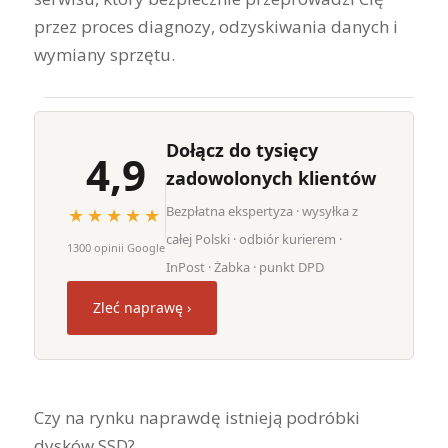
przez proces diagnozy, odzyskiwania danych i
wymiany sprzętu.
Dołącz do tysięcy
4,9
zadowolonych klientów
Bezpłatna ekspertyza · wysyłka z
★★★★★
całej Polski · odbiór kurierem ·
1300 opinii Google
InPost · Żabka · punkt DPD
Zleć naprawę ›
Czy na rynku naprawdę istnieją podróbki
dysków SSD?