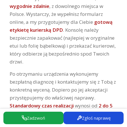
wygodnie zdalnie
, z dowolnego miejsca w
Polsce. Wystarczy, że wypełnisz formularz
online, a my przygotujemy dla Ciebie
gotową
etykietę kurierską DPD
. Konsolę należy
bezpiecznie zapakować (najlepiej w oryginalne
etui lub folię bąbelkową) i przekazać kurierowi,
który odbierze ją bezpośrednio spod Twoich
drzwi.
Po otrzymaniu urządzenia wykonujemy
bezpłatną diagnozę i kontaktujemy się z Tobą z
konkretną wyceną. Dopiero po jej akceptacji
przystępujemy do właściwej naprawy.
Standardowy czas realizacji
wynosi od
2 do 5
dni roboczych
, w zależności od rodzaju usterki,
Zadzwoń
Zgłoś naprawę
dostępności części i obłożenia serwisu.