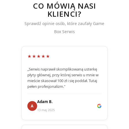
CO MÓWIĄ NASI
KLIENCI?
Sprawdź opinie osób, które zaufały Game
Box Serwis
★★★★★
„Serwis naprawił skomplikowaną usterkę
płyty głównej, przy której serwis u mnie w
mieście skasował 100 zł i się poddał. Tutaj
pełen profesjonalizm."
Adam B.
A
13 maj 2025