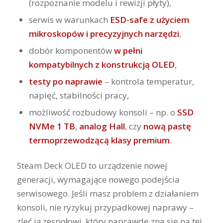
(rozpoznanie modelu i rewizji płyty),
serwis w warunkach
ESD-safe z użyciem
mikroskopów i precyzyjnych narzędzi
,
dobór komponentów
w pełni
kompatybilnych z konstrukcją OLED
,
testy po naprawie
– kontrola temperatur,
napięć, stabilności pracy,
możliwość rozbudowy konsoli – np. o
SSD
NVMe 1 TB
,
analog Hall
, czy
nową pastę
termoprzewodzącą klasy premium
.
Steam Deck OLED to urządzenie nowej
generacji, wymagające nowego podejścia
serwisowego. Jeśli masz problem z działaniem
konsoli, nie ryzykuj przypadkowej naprawy –
zleć ją zespołowi, który naprawdę zna się na tej