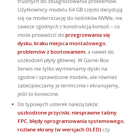
trudnych do zdiagnozowania problemów.
Użytkownicy modelu 64 GB często decydują
się na modernizację do nośników NVMe, nie
zawsze zgodnych z konstrukcją konsoli – co
może prowadzić do
przegrzewania się
dysku
,
braku miejsca montażowego
,
problemów z bootowaniem
, a nawet do
uszkodzeń płyty głównej. W Game-Box
Serwis nie tylko wymieniamy dyski na
zgodne i sprawdzone modele, ale również
zabezpieczamy je termicznie i ekranujemy,
jeśli to konieczne.
Do typowych usterek należą także:
uszkodzone przyciski
,
niesprawne taśmy
FPC
,
błędy oprogramowania systemowego
,
rozlane ekrany (w wersjach OLED)
czy