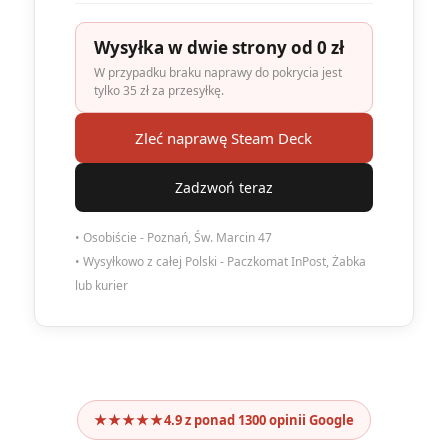
Wysyłka w dwie strony od 0 zł
W przypadku braku naprawy do pokrycia jest
tylko 35 zł za przesyłkę.
Zleć naprawę Steam Deck
Zadzwoń teraz
• Osobiście - Poznań, Św. Marcin 47
• Wysyłkowo z całej Polski - Paczkomat InPost, Żabka
lub kurier
★★★★★
4.9 z ponad 1300 opinii Google