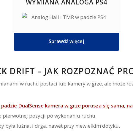
WYMIANA ANALOGA PS4
Sprawdź więcej
CK DRIFT – JAK ROZPOZNAĆ P
mianami w ruchu postaci lub kamery w grze, ale może ró
 padzie DualSense kamera w grze porusza się sama, na
o pierwotnej pozycji po wykonaniu ruchu.
y była luźna, i drga, nawet przy niewielkim dotyku.