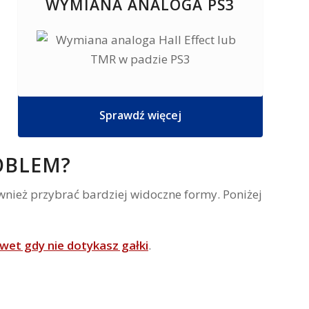
WYMIANA ANALOGA PS3
Sprawdź więcej
ROBLEM?
wnież przybrać bardziej widoczne formy. Poniżej
wet gdy nie dotykasz gałki
.