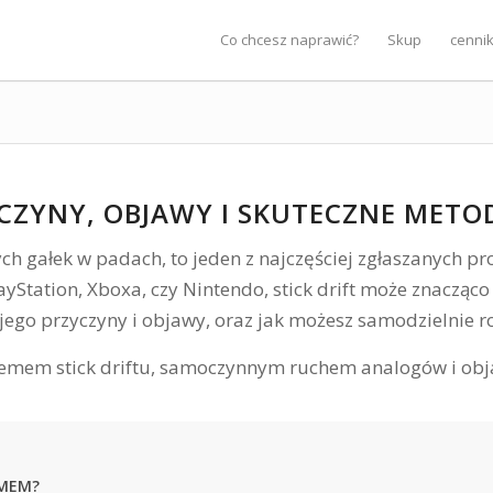
Co chcesz naprawić?
Skup
cenni
ZYCZYNY, OBJAWY I SKUTECZNE MET
ch gałek w padach, to jeden z najczęściej zgłaszanych p
layStation, Xboxa, czy Nintendo, stick drift może znacząc
ą jego przyczyny i objawy, oraz jak możesz samodzielnie r
EMEM?