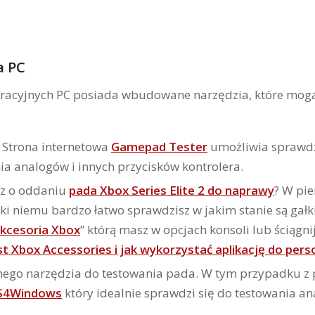
a PC
eracyjnych PC posiada wbudowane narzędzia, które mo
 Strona internetowa
Gamepad Tester
umożliwia sprawdz
a analogów i innych przycisków kontrolera.
sz o oddaniu
pada Xbox Series Elite 2 do naprawy
? W pie
ęki niemu bardzo łatwo sprawdzisz w jakim stanie są gałk
kcesoria Xbox
” którą masz w opcjach konsoli lub ściągni
t Xbox Accessories i jak wykorzystać aplikację do perso
nego narzędzia do testowania pada. W tym przypadku z 
S4Windows
który idealnie sprawdzi się do testowania a