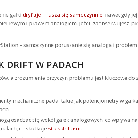
enie gałki
dryfuje – rusza się samoczynnie
, nawet gdy je
kolei lewym i prawym analogiem. Jeżeli zaobserwujesz ja
K DRIFT W PADACH
ków, a zrozumienie przyczyn problemu jest kluczowe do 
enty mechaniczne pada, takie jak potencjometry w gałkac
ada.
mogą osadzać się wokół gałek analogowych, co wpływa na 
nałach, co skutkuje
stick driftem
.