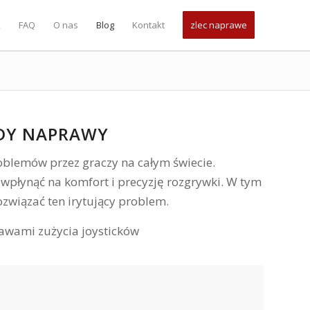
k
FAQ
O nas
Blog
Kontakt
zlec naprawe
ODY NAPRAWY
roblemów przez graczy na całym świecie.
o wpłynąć na komfort i precyzję rozgrywki. W tym
ozwiązać ten irytujący problem.