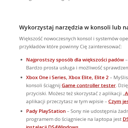
Wykorzystaj narzędzia w konsoli lub n
Większość nowoczesnych konsol i systemów op
przykładów które powinny Cię zainteresować:
Najprostszy sposób dla większości padów
–
Bardzo prosta usługa i możliwość sprawdzeni
Xbox One i Series,
Xbox Elite, Elite 2
– Myśli
konsoli ściągnij
Game controller tester
. Dzi
przyciski. Możesz też skorzystać z aplikacji „
A
aplikacji przeczytasz w tym wpisie –
Czym jes
Pady PlayStation
– Sony nie udostępnia żad
programem do ściągniecie na laptopa jest
D
instalacji DS4Windows
.