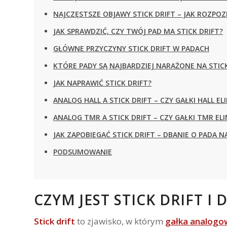
NAJCZĘSTSZE OBJAWY STICK DRIFT – JAK ROZPO
JAK SPRAWDZIĆ, CZY TWÓJ PAD MA STICK DRIFT?
GŁÓWNE PRZYCZYNY STICK DRIFT W PADACH
KTÓRE PADY SĄ NAJBARDZIEJ NARAŻONE NA STICK
JAK NAPRAWIĆ STICK DRIFT?
ANALOG HALL A STICK DRIFT – CZY GAŁKI HALL E
ANALOG TMR A STICK DRIFT – CZY GAŁKI TMR EL
JAK ZAPOBIEGAĆ STICK DRIFT – DBANIE O PADA N
PODSUMOWANIE
CZYM JEST STICK DRIFT I
Stick drift
to zjawisko, w którym
gałka analogo