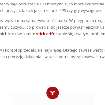
 zaczynają poruszać się samoczynnie, co może skuteczni
h precyzji, takich jak strzelanki FPS czy gry wyścigowe.
nież wpłynąć na samą żywotność pada. W przypadku dług
mu zużyciu, co prowadzi do jeszcze poważniejszych usz
nich kroków, zanim
stick drift
stanie się trwałym probl
ów i konsol sprzedało się najwięcej. Dlatego zawsze wart
ną precyzję działania i w razie potrzeby zastosować trwa