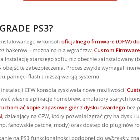
GRADE PS3?
ainstalowanego w konsoli
oficjalnego firmware (OFW) do 
zez hakerów – można na nią wgrać tzw.
Custom Firmware
instalację starszego softu niż obecnie zainstalowany (b
 obejść te zabezpieczenia. Proces zwykle wymagał interw
 pamięci flash z niższą wersją systemu.
nstalacji CFW konsola zyskiwała nowe możliwości.
Cust
ować własne aplikacje homebrew, emulatory starych kons
ruchamiać kopie zapasowe gier z dysku twardego
bez p
N
, działający na CFW, który pozwalał zgrać gry na dysk i
(np. fanowskie patche, mody) oraz dostęp do pluginów roz
kanie na PS3 funkcjonalności podobnej do
jailbreaku
, zn