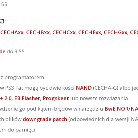
.55.
3:
.
CECHAxx, CECHBxx, CECHCxx, CECHExx, CECHGxx, CE
ade
do 3.55.
y z programatorem.
w PS3 Fat mogą być dwie kości
NAND
(CECHA-G) albo j
+ 2.0
,
E3 Flasher
,
Progskeet
lub nowsze rozwiązania.
wdzenie go pod kątem błędów w narzędziu
BwE NOR/NAN
ch plików
downgrade patch
(odpowiednich dla wersji N
em do pamięci.