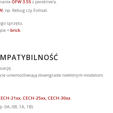
granie
OFW 3.55
z pendrive’a.
FW
, np. Rebug czy Evilnat.
ego sprzętu.
pie =
brick
.
KOMPATYBILNOŚĆ
uację.
wicie uniemożliwiają downgrade niektórym modelom.
CECH-21xx, CECH-25xx, CECH-30xx
.
p. 0A, 0B, 1A, 1B).