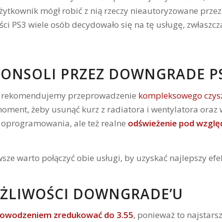
użytkownik mógł robić z nią rzeczy nieautoryzowane prze
ci PS3 wiele osób decydowało się na tę usługę, zwłaszcz
KONSOLI PRZEZ DOWNGRADE P
e rekomendujemy przeprowadzenie
kompleksowego czysz
 moment, żeby usunąć kurz z radiatora i wentylatora ora
ę oprogramowania, ale też realne
odświeżenie pod wzgl
awsze warto połączyć obie usługi, by uzyskać najlepszy ef
MOŻLIWOŚCI DOWNGRADE’U
powodzeniem zredukować do 3.55
, ponieważ to najstars