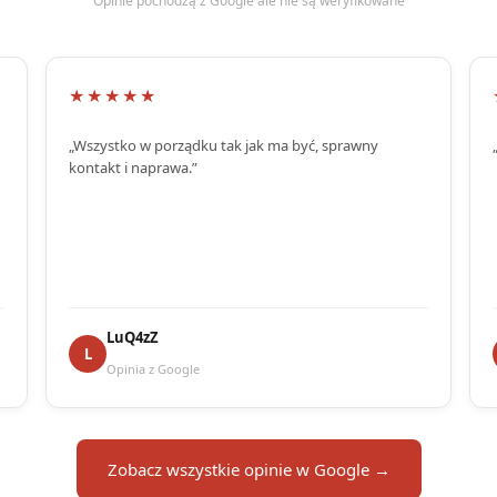
Opinie pochodzą z Google ale nie są weryfikowane
★★★★★
„Wszystko w porządku tak jak ma być, sprawny
kontakt i naprawa.”
LuQ4zZ
L
Opinia z Google
Zobacz wszystkie opinie w Google →