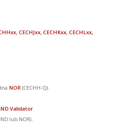
CHHxx, CECHJxx, CECHKxx, CECHLxx,
edna
NOR
(CECHH-Q).
D Validator
.
AND lub NOR).