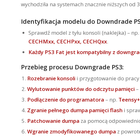
wychodziła na systemach znacznie niższych od 3
Identyfikacja modelu do Downdrade PS
Sprawdź model z tyłu konsoli (naklejka) – np
CECHMxx, CECHPxx, CECHQxx
.
Każdy PS3 Fat jest kompatybilny z downgr
Przebieg procesu Downgrade PS3:
Rozebranie konsoli
i przygotowanie do prac
Wylutowanie punktów do odczytu pamięci
– 
Podłączenie do programatora
– np.
Teensy+
Zgranie pełnego dumpa pamięci flash
i spra
Patchowanie dumpa
za pomocą odpowiedni
Wgranie zmodyfikowanego dumpa
z powrot