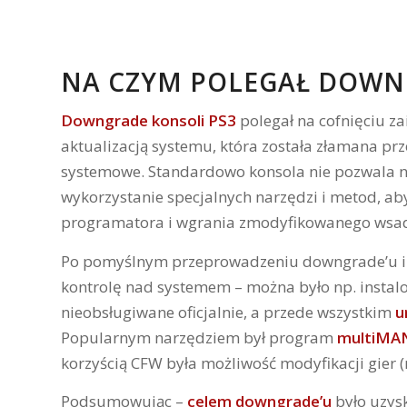
NA CZYM POLEGAŁ DOWN
Downgrade konsoli PS3
polegał na cofnięciu z
aktualizacją systemu, która została złamana pr
systemowe. Standardowo konsola nie pozwala na 
wykorzystanie specjalnych narzędzi i metod, aby
programatora i wgrania zmodyfikowanego wsadu
Po pomyślnym przeprowadzeniu downgrade’u i i
kontrolę nad systemem – można było np. instal
nieobsługiwane oficjalnie, a przede wszystkim
u
Popularnym narzędziem był program
multiMA
korzyścią CFW była możliwość modyfikacji gier 
Podsumowując –
celem downgrade’u
było uzys