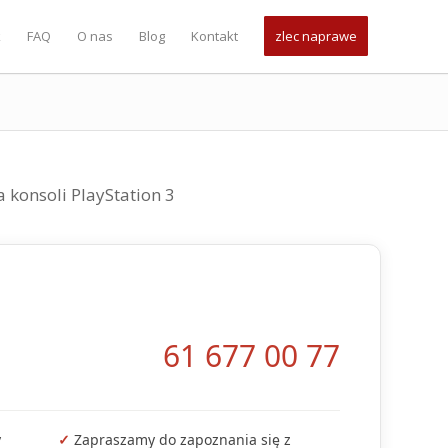
k
FAQ
O nas
Blog
Kontakt
zlec naprawe
61 677 00 77
y
✓
Zapraszamy do zapoznania się z