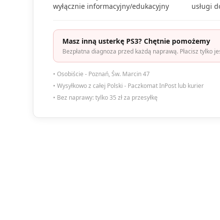
wyłącznie informacyjny/edukacyjny
usługi 
Masz inną usterkę PS3? Chętnie pomożemy
Bezpłatna diagnoza przed każdą naprawą. Płacisz tylko je
• Osobiście - Poznań, Św. Marcin 47
• Wysyłkowo z całej Polski - Paczkomat InPost lub kurier
• Bez naprawy: tylko 35 zł za przesyłkę