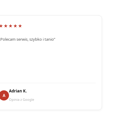
★★★★★
„Polecam serwis, szybko i tanio”
Adrian K.
A
Opinia z Google