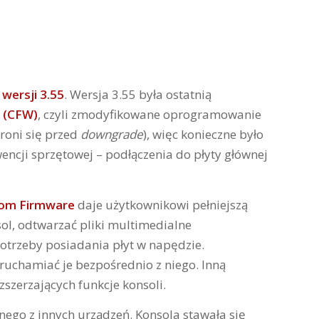
wersji 3.55
. Wersja 3.55 była ostatnią
 (CFW)
, czyli zmodyfikowane oprogramowanie
roni się przed
downgrade
), więc konieczne było
encji sprzętowej – podłączenia do płyty głównej
om Firmware
daje użytkownikowi pełniejszą
ol, odtwarzać pliki multimedialne
otrzeby posiadania płyt w napędzie.
 uruchamiać je bezpośrednio z niego. Inną
szerzających funkcje konsoli.
anego z innych urządzeń. Konsola stawała się