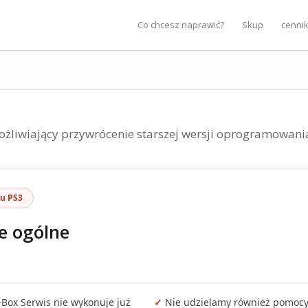
Co chcesz naprawić?
Skup
cenni
'u PS3
e ogólne
ox Serwis nie wykonuje już
✓
Nie udzielamy również pomoc