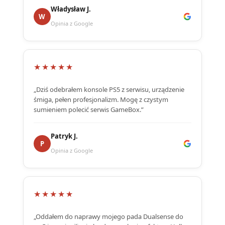
Władysław J.
W
Opinia z Google
★★★★★
„Dziś odebrałem konsole PS5 z serwisu, urządzenie
śmiga, pełen profesjonalizm. Mogę z czystym
sumieniem polecić serwis GameBox.”
Patryk J.
P
Opinia z Google
★★★★★
„Oddałem do naprawy mojego pada Dualsense do