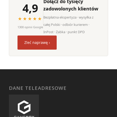
Dołącz do tysięcy
4,9
zadowolonych klientów
Bezpłatna ekspertyza · wysyłka z
★★★★★
całej Polski · odbiór kurierem ·
1300 opinii Google
InPost · Żabka · punkt DPD
Zleć naprawę ›
DANE TELEADRESOWE