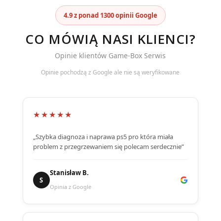
4.9 z ponad 1300 opinii Google
CO MÓWIĄ NASI KLIENCI?
Opinie klientów Game-Box Serwis
Opinie pochodzą z Google ale nie są weryfikowane
★★★★★
„Szybka diagnoza i naprawa ps5 pro która miała
problem z przegrzewaniem się polecam serdecznie”
Stanisław B.
S
Opinia z Google