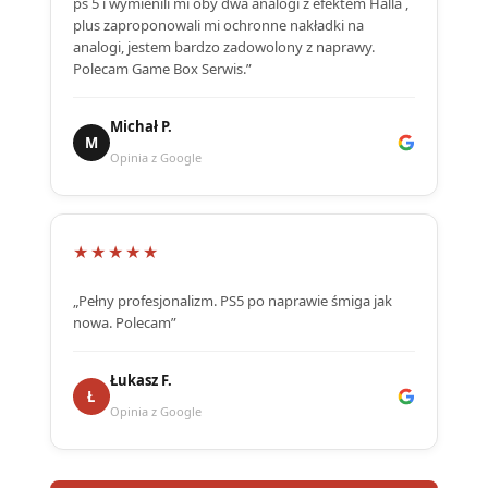
ps 5 i wymienili mi oby dwa analogi z efektem Halla ,
plus zaproponowali mi ochronne nakładki na
analogi, jestem bardzo zadowolony z naprawy.
Polecam Game Box Serwis.”
Michał P.
M
Opinia z Google
★★★★★
„Pełny profesjonalizm. PS5 po naprawie śmiga jak
nowa. Polecam”
Łukasz F.
Ł
Opinia z Google