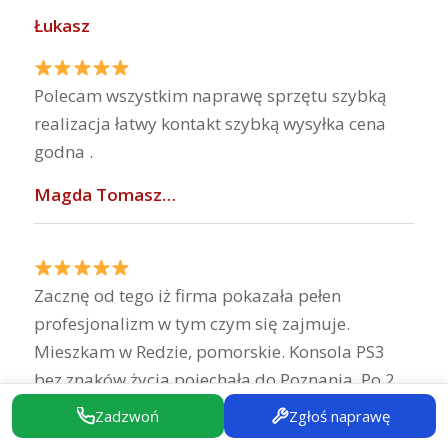
Łukasz
Polecam wszystkim naprawę sprzętu szybką
realizacja łatwy kontakt szybką wysyłka cena
godna .
Magda Tomasz…
Zacznę od tego iż firma pokazała pełen
profesjonalizm w tym czym się zajmuje.
Mieszkam w Redzie, pomorskie. Konsola PS3
bez znaków życia pojechała do Poznania. Po 2
dniach diagnoza wysiadł moduł APU na płycie
Zadzwoń
Zgłoś naprawę
głównej oraz moduł zasilający. Naprawa jak i