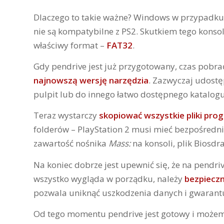
Dlaczego to takie ważne? Windows w przypadk
nie są kompatybilne z PS2. Skutkiem tego konsol
właściwy format –
FAT32
.
Gdy pendrive jest już przygotowany, czas pobr
najnowszą wersję narzędzia
. Zazwyczaj udostę
pulpit lub do innego łatwo dostępnego katalog
Teraz wystarczy
skopiować wszystkie pliki pro
folderów – PlayStation 2 musi mieć bezpośredni
zawartość nośnika
Mass:
na konsoli, plik Biosdr
Na koniec dobrze jest upewnić się, że na pendr
wszystko wygląda w porządku, należy
bezpiecz
pozwala uniknąć uszkodzenia danych i gwarantu
Od tego momentu pendrive jest gotowy i możem