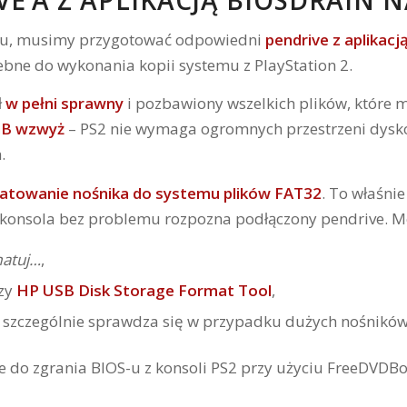
’A Z APLIKACJĄ BIOSDRAIN N
-u, musimy przygotować odpowiedni
pendrive z aplikacj
ebne do wykonania kopii systemu z PlayStation 2.
ł
w pełni sprawny
i pozbawiony wszelkich plików, które
GB wzwyż
– PS2 nie wymaga ogromnych przestrzeni dysko
.
atowanie nośnika do systemu plików FAT32
. To właśni
e konsola bez problemu rozpozna podłączony pendrive. M
atuj…
,
zy
HP USB Disk Storage Format Tool
,
e szczególnie sprawdza się w przypadku dużych nośników 