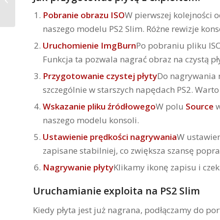
Zgranie BIOSU PSX &
Pobranie obrazu ISO
W pierwszej kolejności
PS2 (NIEPOTRZEBNA
naszego modelu PS2 Slim. Różne rewizje kons
KONSOLA)
Uruchomienie ImgBurn
Po pobraniu pliku 
Funkcja ta pozwala nagrać obraz na czystą pł
Przygotowanie czystej płyty
Do nagrywania n
szczególnie w starszych napędach PS2. Warto 
Wskazanie pliku źródłowego
W polu
Source
w
naszego modelu konsoli.
Ustawienie prędkości nagrywania
W ustawie
zapisane stabilniej, co zwiększa szansę popr
Nagrywanie płyty
Klikamy ikonę zapisu i cze
Uruchamianie exploita na PS2 Slim
Kiedy płyta jest już nagrana, podłączamy do po