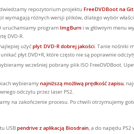
 odwiedzamy repozytorium projektu
FreeDVDBoot na Gi
ol wymagają różnych wersji plików, dlatego wybór właści
ISO uruchamiamy program
ImgBurn
i w głównym menu w
ytę DVD-R.
ajlepiej użyć
płyt DVD-R dobrej jakości
. Tanie nośniki
unikać płyt DVD+R, które często nie są poprawnie odczy
ybieramy wcześniej pobrany plik ISO FreeDVDBoot. Upew
niach wybieramy
najniższą możliwą prędkość zapisu
, na
awnego odczytu przez laser PS2.
kamy na zakończenie procesu. Po chwili otrzymujemy goto
rtu USB
pendrive z aplikacją Biosdrain
, a do napędu PS2