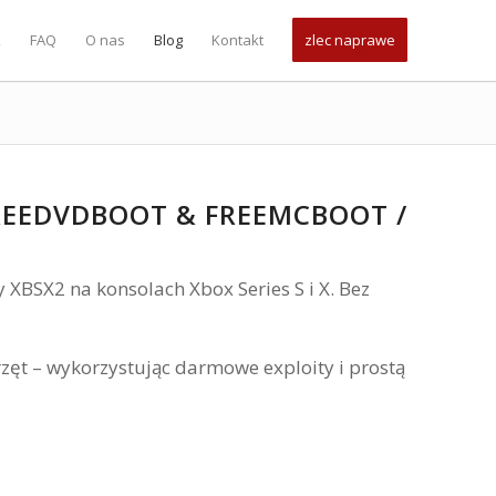
k
FAQ
O nas
Blog
Kontakt
zlec naprawe
FREEDVDBOOT & FREEMCBOOT /
 XBSX2 na konsolach Xbox Series S i X. Bez
zęt – wykorzystując darmowe exploity i prostą