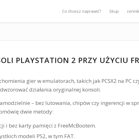
Co chcesz naprawić?
Skup
cenni
SOLI PLAYSTATION 2 PRZY UŻYCIU 
homienia gier w emulatorach, takich jak PCSX2 na PC czy
dwzorować działania oryginalnej konsoli.
modzielnie – bez lutowania, chipów czy ingerencji w spr
u omówię dwie metody:
ji i bez karty pamięci z FreeMcBootem.
stkich modeli PS2, w tym FAT.