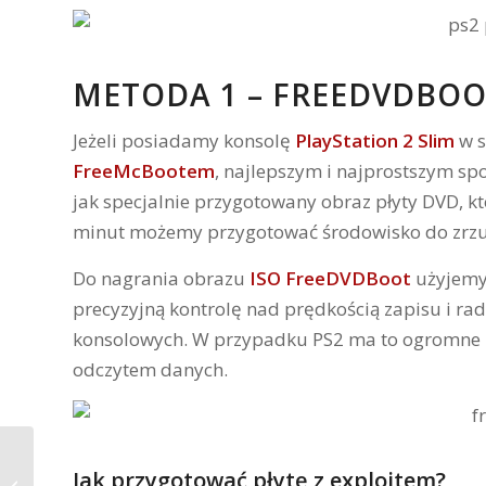
METODA 1 – FREEDVDBOOT
Jeżeli posiadamy konsolę
PlayStation 2 Slim
w s
FreeMcBootem
, najlepszym i najprostszym s
jak specjalnie przygotowany obraz płyty DVD, k
minut możemy przygotować środowisko do zrzut
Do nagrania obrazu
ISO FreeDVDBoot
użyjemy
precyzyjną kontrolę nad prędkością zapisu i ra
konsolowych. W przypadku PS2 ma to ogromne zn
odczytem danych.
Jak przygotować płytę z exploitem?