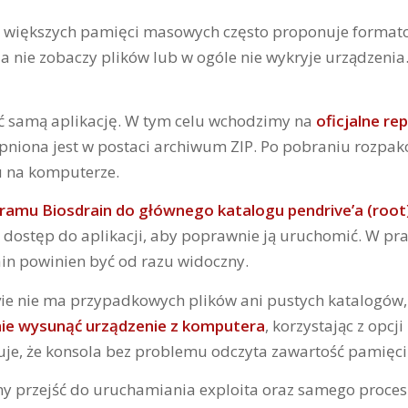
u większych pamięci masowych często proponuje forma
a nie zobaczy plików lub w ogóle nie wykryje urządzenia.
ać samą aplikację. W tym celu wchodzimy na
oficjalne re
pniona jest w postaci archiwum ZIP. Po pobraniu rozpa
u na komputerze.
gramu Biosdrain do głównego katalogu pendrive’a (root
 dostęp do aplikacji, aby poprawnie ją uruchomić. W prak
ain powinien być od razu widoczny.
ivie nie ma przypadkowych plików ani pustych katalogów, 
nie wysunąć urządzenie z komputera
, korzystając z opcji
je, że konsola bez problemu odczyta zawartość pamięci
y przejść do uruchamiania exploita oraz samego proces