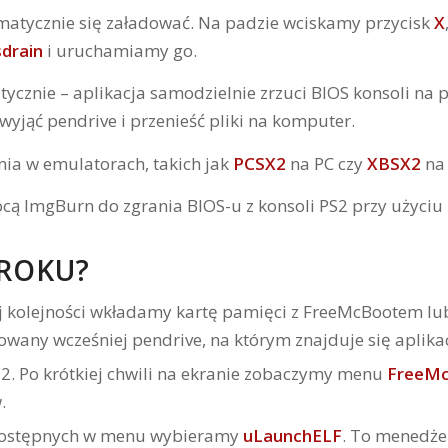
matycznie się załadować. Na padzie wciskamy przycisk
X
sdrain
i uruchamiamy go.
nie – aplikacja samodzielnie zrzuci BIOS konsoli na pe
yjąć pendrive i przenieść pliki na komputer.
nia w emulatorach, takich jak
PCSX2
na PC czy
XBSX2
na 
KROKU?
 kolejności wkładamy kartę pamięci z FreeMcBootem l
wany wcześniej pendrive, na którym znajduje się aplika
2. Po krótkiej chwili na ekranie zobaczymy menu
FreeM
.
dostępnych w menu wybieramy
uLaunchELF
. To menedże