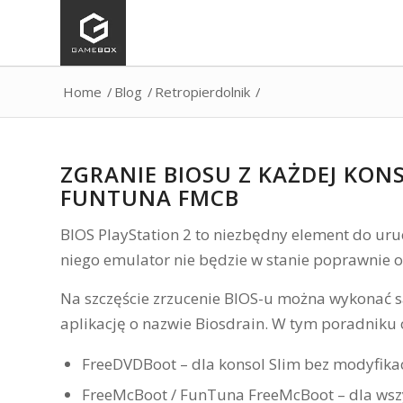
Home
/
Blog
/
Retropierdolnik
/
ZGRANIE BIOSU Z KAŻDEJ KON
FUNTUNA FMCB
BIOS PlayStation 2 to niezbędny element do uruc
niego emulator nie będzie w stanie poprawnie o
Na szczęście zrzucenie BIOS-u można wykonać sa
aplikację o nazwie Biosdrain. W tym poradnik
FreeDVDBoot – dla konsol Slim bez modyfikac
FreeMcBoot / FunTuna FreeMcBoot – dla wszy