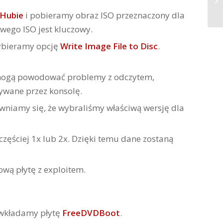
tHubie
i pobieramy obraz ISO przeznaczony dla
wego ISO jest kluczowy.
ybieramy opcję
Write Image File to Disc
.
 mogą powodować problemy z odczytem,
tywane przez konsolę.
niamy się, że wybraliśmy właściwą wersję dla
jczęściej 1x lub 2x. Dzięki temu dane zostaną
wą płytę z exploitem.
 wkładamy płytę
FreeDVDBoot
.