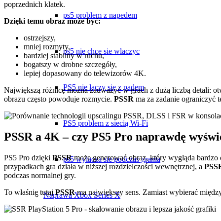
poprzednich klatek.
ps5 problem z napedem
Dzięki temu obraz może być:
ostrzejszy,
mniej rozmyty,
ps5 nie chce sie wlaczyc
bardziej stabilny w ruchu,
bogatszy w drobne szczegóły,
lepiej dopasowany do telewizorów 4K.
PS5 nie łączy się z padem
Największą różnicę można zauważyć w grach z dużą liczbą detali: otwa
obrazu często powoduje rozmycie.
PSSR
ma za zadanie ograniczyć t
PS5 problem z siecią Wi-Fi
PSSR a 4K – czy PS5 Pro naprawdę wyświe
PS5 Pro dzięki
PSSR
może generować obraz, który wygląda bardzo d
ps5 wylacza sie podczas grania
przypadkach gra działa w niższej rozdzielczości wewnętrznej, a
PSS
podczas normalnej gry.
To właśnie tutaj
PSSR
ma największy sens. Zamiast wybierać między 
Naprawa Xbox Series X