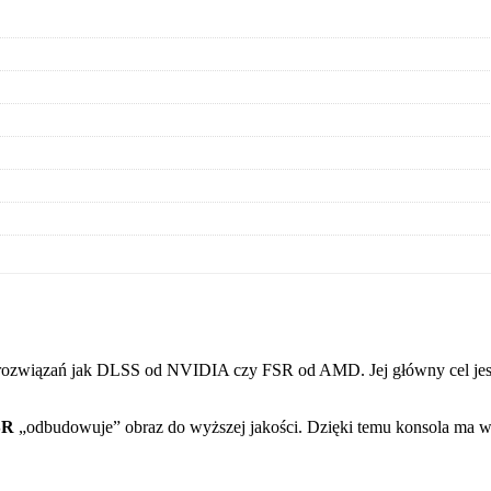
ch rozwiązań jak DLSS od NVIDIA czy FSR od AMD. Jej główny cel jest
SR
„odbudowuje” obraz do wyższej jakości. Dzięki temu konsola ma wi