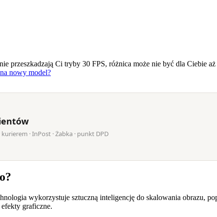
 nie przeszkadzają Ci tryby 30 FPS, różnica może nie być dla Ciebie a
ę na nowy model?
lientów
r kurierem · InPost · Żabka · punkt DPD
ro?
nologia wykorzystuje sztuczną inteligencję do skalowania obrazu, pop
efekty graficzne.