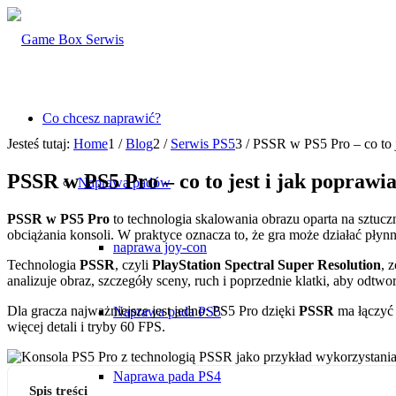
Co chcesz naprawić?
Jesteś tutaj:
Home
1
/
Blog
2
/
Serwis PS5
3
/
PSSR w PS5 Pro – co to j
PSSR w PS5 Pro – co to jest i jak poprawi
Naprawa padów
PSSR w PS5 Pro
to technologia skalowania obrazu oparta na sztuczne
obciążania konsoli. W praktyce oznacza to, że gra może działać płynni
naprawa joy-con
Technologia
PSSR
, czyli
PlayStation Spectral Super Resolution
, 
analizuje obraz, szczegóły sceny, ruch i poprzednie klatki, aby odtw
Dla gracza najważniejsze jest jedno: PS5 Pro dzięki
PSSR
ma łączyć 
Naprawa pada PS5
więcej detali i tryby 60 FPS.
Naprawa pada PS4
Spis treści