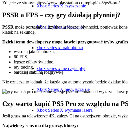
Zdjęcie ze strony: https://www.playstation.com/pl-pl/ps5/ps5-pro/
Xbox Series X czyszczenie
PSSR a FPS – czy gry działają płynniej?
Xbox Series x wyłacza sie
PSSR
może pomagać w uzyskaniu lepszej płynności, ponieważ konso
klatek na sekundę.
Dzięki temu deweloperzy mogą łatwiej przygotować tryby graficz
xbox series x brak obrazu
wysoką jakość obrazu,
60 FPS,
lepsze efekty świetlne,
ray tracing,
xbox series x nie czyta plyt
bardziej stabilną rozgrywkę.
Nie oznacza to jednak, że każda gra automatycznie będzie działać ide
Xbox Series X nie włącza się
Czy warto kupić PS5 Pro ze względu na P
Xbox Series X wymiana lasera
Jeśli grasz na telewizorze 4K, zależy Ci na ostrzejszym obrazie, wy
Największy sens ma dla graczy, którzy: