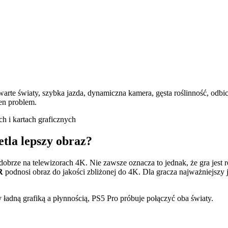
rte światy, szybka jazda, dynamiczna kamera, gęsta roślinność, odbici
en problem.
tla lepszy obraz?
obrze na telewizorach 4K. Nie zawsze oznacza to jednak, że gra jes
R
podnosi obraz do jakości zbliżonej do 4K. Dla gracza najważniejszy j
ładną grafiką a płynnością, PS5 Pro próbuje połączyć oba światy.