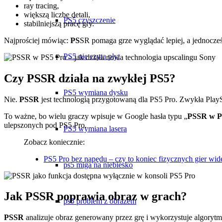
ray tracing,
większą liczbę detali,
PS5 czyszczenie
stabilniejszą pracę gry.
Najprościej mówiąc:
PS
SR pomaga grze wyglądać lepiej, a jednocześn
PS5 nie czyta płyt
Czy PSSR działa na zwykłej PS5?
PS5 wymiana dysku
Nie.
PSSR
jest technologią przygotowaną dla PS5 Pro. Zwykła PlayS
To ważne, bo wielu graczy wpisuje w Google hasła typu „
PSSR w P
ulepszonych pod PS5 Pro.
PS5 wymiana lasera
Zobacz koniecznie:
PS5 Pro bez napędu – czy to koniec fizycznych gier wid
ps5 miga na niebiesko
Jak PSSR poprawia obraz w grach?
ps5 problem z obrazem
PSSR
analizuje obraz generowany przez grę i wykorzystuje algorytmy 