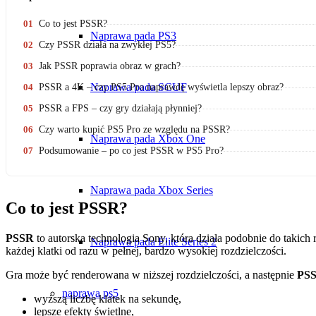
01
Co to jest PSSR?
Naprawa pada PS3
02
Czy PSSR działa na zwykłej PS5?
03
Jak PSSR poprawia obraz w grach?
Naprawa pada SCUF
04
PSSR a 4K – czy PS5 Pro naprawdę wyświetla lepszy obraz?
05
PSSR a FPS – czy gry działają płynniej?
06
Czy warto kupić PS5 Pro ze względu na PSSR?
Naprawa pada Xbox One
07
Podsumowanie – po co jest PSSR w PS5 Pro?
Naprawa pada Xbox Series
Co to jest PSSR?
PSSR
to autorska technologia Sony, która działa podobnie do taki
Naprawa pada Elite Series 2
każdej klatki od razu w pełnej, bardzo wysokiej rozdzielczości.
Gra może być renderowana w niższej rozdzielczości, a następnie
PS
naprawa ps5
wyższą liczbę klatek na sekundę,
lepsze efekty świetlne,