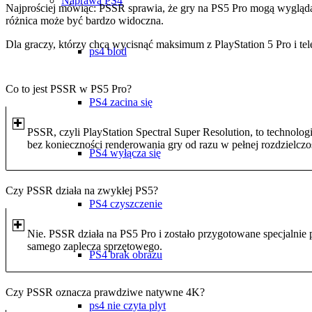
Naprawa PS4
Najprościej mówiąc: PSSR sprawia, że gry na PS5 Pro mogą wyglądać 
różnica może być bardzo widoczna.
Dla graczy, którzy chcą wycisnąć maksimum z PlayStation 5 Pro i te
ps4 blod
Co to jest PSSR w PS5 Pro?
PS4 zacina się
PSSR, czyli PlayStation Spectral Super Resolution, to technologia
bez konieczności renderowania gry od razu w pełnej rozdzielczo
PS4 wyłącza się
Czy PSSR działa na zwykłej PS5?
PS4 czyszczenie
Nie. PSSR działa na PS5 Pro i zostało przygotowane specjalnie p
samego zaplecza sprzętowego.
PS4 brak obrazu
Czy PSSR oznacza prawdziwe natywne 4K?
ps4 nie czyta plyt