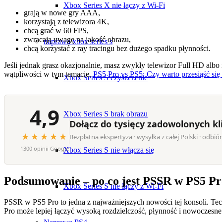
Xbox Series X nie łączy z Wi-Fi
grają w nowe gry AAA,
korzystają z telewizora 4K,
chcą grać w 60 FPS,
zwracają uwagę na jakość obrazu,
naprawa xbox series s
chcą korzystać z ray tracingu bez dużego spadku płynności.
Jeśli jednak grasz okazjonalnie, masz zwykły telewizor Full HD albo
wątpliwości w tym temacie.
PS5 Pro vs PS5: Czy warto przesiąść si
Xbox Series S czyszczenie
4,9
Xbox Series S brak obrazu
Dołącz do tysięcy zadowolonych k
★★★★★
Bezpłatna ekspertyza · wysyłka z całej Polski · odbió
1300 opinii Google
Xbox Series S nie włącza się
Podsumowanie – po co jest PSSR w PS5 P
Xbox Series S nie łączy z Wi-Fi
PSSR w PS5 Pro to jedna z najważniejszych nowości tej konsoli. Tech
Pro może lepiej łączyć wysoką rozdzielczość, płynność i nowoczesne 