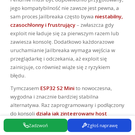
jego kompatybilność nie zawsze jest pewna, a
sam proces Jailbreaka często bywa
niestabilny,
czasochłonny i frustrujący
– zwłaszcza gdy
exploit nie ładuje się za pierwszym razem lub
zawiesza konsolę. Dodatkowo każdorazowe
uruchamianie Jailbreaka wymaga wejścia w
przeglądarkę i odczekania, aż exploit się
zainicjuje, co również wiąże się z ryzykiem
błędu.
Tymczasem
ESP32 S2 Mini
to nowoczesna,
wygodna i znacznie bardziej stabilna
alternatywa. Raz zaprogramowany i podłączony
do konsoli
działa jak zintegrowany host
Jailbreaka
, który uruchamia się automatycznie i
Zadzwoń
Zgłoś naprawę
niezawodnie, bez potrzeby korzystania z