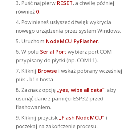
Puść najpierw
RESET
, a chwilę później
również
0
.
Powinieneś usłyszeć dźwięk wykrycia
nowego urządzenia przez system Windows.
Uruchom
NodeMCU PyFlasher
.
W polu
Serial Port
wybierz port COM
przypisany do płytki (np. COM11).
Kliknij
Browse
i wskaż pobrany wcześniej
plik
hosta.
.bin
Zaznacz opcję
„yes, wipe all data”
, aby
usunąć dane z pamięci ESP32 przed
flashowaniem.
Kliknij przycisk
„Flash NodeMCU”
i
poczekaj na zakończenie procesu.