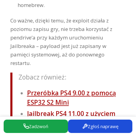
homebrew.
Co ważne, dzięki temu, że exploit działa z
poziomu zapisu gry, nie trzeba korzystać z
pendrive’a przy każdym uruchomieniu
Jailbreaka – payload jest już zapisany w
pamięci systemowej, aż do ponownego
restartu.
Zobacz również:
Przeróbka PS4 9.00 z pomocą
ESP32 S2 Mini
Jailbreak PS4 11.00 z użyciem
Raspberry Pi – konfiguracja
Zadzwoń
Zgłoś naprawę
Pi-Pwn