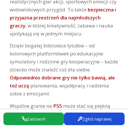
realistycznych gier akcji, sportowych emocji czy
widowiskowych przygód. To także
bezpieczna i
przyjazna przestrzeń dla najmłodszych
graczy
, w której kreatywność, zabawa i nauka
spotykają się w jednym miejscu.
Dzięki bogatej bibliotece tytułów – od
kolorowych platformówek po edukacyjne
symulatory i rodzinne gry kooperacyjne – każde
dziecko może znaleźć coś dla siebie.
Odpowiednio dobrane gry nie tylko bawią, ale
też uczą
planowania, współpracy i radzenia
sobie z emocjami.
Wspólne granie na
PS5
może stać się piękną
rodzinną tradycją
– okazją do rozmów, śmiechu
Zadzwoń
Zgłoś naprawę
i wspólnego przeżywania przygód. Warto