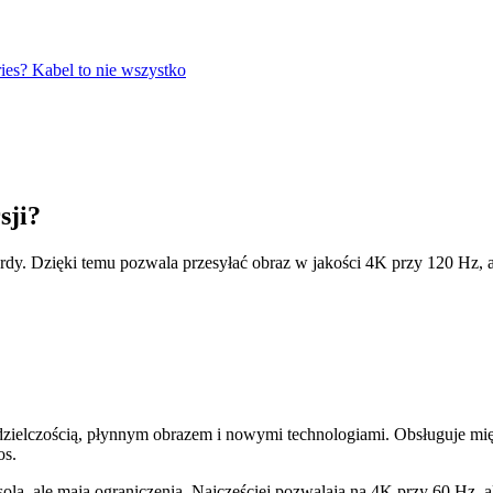
s? Kabel to nie wszystko
sji?
rdy. Dzięki temu pozwala przesyłać obraz w jakości 4K przy 120 Hz, 
 rozdzielczością, płynnym obrazem i nowymi technologiami. Obsługu
os.
olą, ale mają ograniczenia. Najczęściej pozwalają na 4K przy 60 Hz,