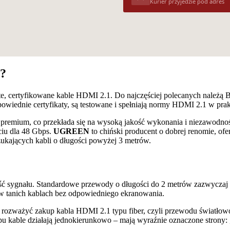
Kurier przyjedzie pod adres
ć?
iste, certyfikowane kable HDMI 2.1. Do najczęściej polecanych należ
wiednie certyfikaty, są testowane i spełniają normy HDMI 2.1 w prak
sy premium, co przekłada się na wysoką jakość wykonania i niezawodno
ciu dla 48 Gbps.
UGREEN
to chiński producent o dobrej renomie, ofe
kających kabli o długości powyżej 3 metrów.
ść sygnału. Standardowe przewody o długości do 2 metrów zazwyczaj
e w tanich kablach bez odpowiedniego ekranowania.
to rozważyć zakup kabla HDMI 2.1 typu fiber, czyli przewodu światł
ypu kable działają jednokierunkowo – mają wyraźnie oznaczone strony: 