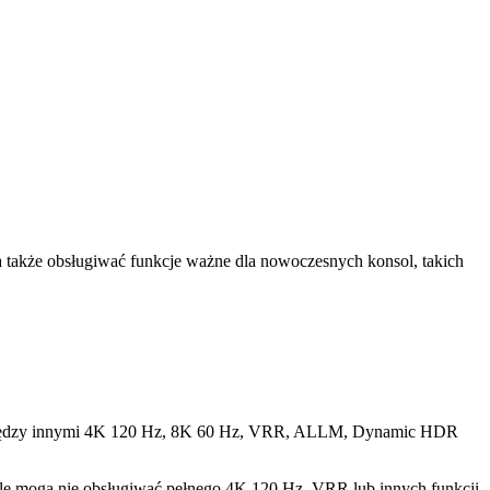
a także obsługiwać funkcje ważne dla nowoczesnych konsol, takich
je między innymi 4K 120 Hz, 8K 60 Hz, VRR, ALLM, Dynamic HDR
 ale mogą nie obsługiwać pełnego 4K 120 Hz, VRR lub innych funkcji