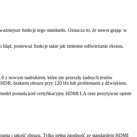
ażniejsze funkcje tego standardu. Oznacza to, że nawet grając w
błąd, ponieważ funkcje takie jak zmienne odświeżanie ekranu,
.0 z nowym nadrukiem, które nie przeszły żadnych testów
iem HDR, brakiem obrazu przy 120 Hz lub problemami z dźwiękiem.
model posiada kod certyfikacyjny HDMI LA oraz pozytywne opinie
grania i jakość obrazu. Tylko pełna zgodność ze standardem HDMI