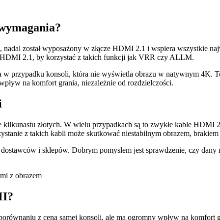
e wymagania?
 nadal został wyposażony w złącze HDMI 2.1 i wspiera wszystkie najw
l HDMI 2.1, by korzystać z takich funkcji jak VRR czy ALLM.
w przypadku konsoli, która nie wyświetla obrazu w natywnym 4K. To 
pływ na komfort grania, niezależnie od rozdzielczości.
i
 kilkunastu złotych. W wielu przypadkach są to zwykłe kable HDMI 2
orzystanie z takich kabli może skutkować niestabilnym obrazem, brak
dostawców i sklepów. Dobrym pomysłem jest sprawdzenie, czy dany 
MI?
 porównaniu z ceną samej konsoli, ale ma ogromny wpływ na komfort 