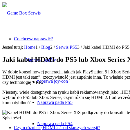
Co chcesz naprawić?
Jesteś tutaj:
Home
1
/
Blog
2
/
Serwis PS5
3
/
Jaki kabel HDMI do PS5 
Jaki kabel HDMI do PS5 lub Xbox Series 
Naprawa padów
W dobie konsol nowej generacji, takich jak PlayStation 5 i Xbox S
HDMI jest taki sam”, rzeczywistość jest zupełnie inna. To właśni
naprawa joy-con
czy technologię VRR.
Niestety, wiele dostępnych na rynku kabli reklamowanych jako „HDM
wybrać do PS5 lub Xbox Series, czym różni się HDMI 2.1 od wcześni
Naprawa pada PS5
kompatybilność.
Spis treści
Naprawa pada PS4
Czym różni się HDMI 2.1 od starszych wersji?