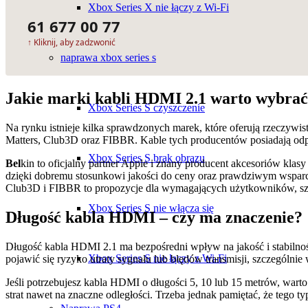
Xbox Series X nie łączy z Wi-Fi
61 677 00 77
↑ Kliknij, aby zadzwonić
naprawa xbox series s
Jakie marki kabli HDMI 2.1 warto wybra
Xbox Series S czyszczenie
Na rynku istnieje kilka sprawdzonych marek, które oferują rzeczyw
Matters, Club3D oraz FIBBR. Kable tych producentów posiadają odpo
Xbox Series S brak obrazu
Bel
kin to oficjalny partner Apple i znany producent akcesoriów kla
dzięki dobremu stosunkowi jakości do ceny oraz prawdziwym wspar
Club3D i FIBBR to propozycje dla wymagających użytkowników, szu
Xbox Series S nie włącza się
Długość kabla HDMI – czy ma znaczenie?
Długość kabla HDMI 2.1 ma bezpośredni wpływ na jakość i stabilno
Xbox Series S nie łączy z Wi-Fi
pojawić się ryzyko utraty sygnału lub błędów transmisji, szczególni
Jeśli potrzebujesz kabla HDMI o długości 5, 10 lub 15 metrów, war
strat nawet na znaczne odległości. Trzeba jednak pamiętać, że tego t