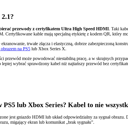
 2.1?
bierać przewody z certyfikatem Ultra High Speed HDMI
. Taki kab
 Certyfikowane kable mają specjalną etykietę z kodem QR, który moż
e ekranowanie, trwałe złącza i elastyczną, dobrze zabezpieczoną kon
 obrazem na PS5
lub Xbox Series X.
kości przewód może powodować niestabilną pracę, a w skrajnych przyp
lepiej wybrać sprawdzony kabel niż najtańszy przewód bez certyfikat
S5 lub Xbox Series? Kabel to nie wszyst
zone jest gniazdo HDMI lub układ odpowiedzialny za sygnał obrazu. D
razu, migający ekran lub komunikat „brak sygnału”.