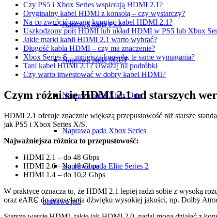
Czy PS5 i Xbox Series wspierają HDMI 2.1?
Oryginalny kabel HDMI z konsolą – czy wystarczy?
Na co zwrócić uwagę kupując kabel HDMI 2.1?
Naprawa pada PS3
Uszkodzony port HDMI lub układ HDMI w PS5 lub Xbox Serie
Jakie marki kabli HDMI 2.1 warto wybrać?
Długość kabla HDMI – czy ma znaczenie?
Xbox Series S – mniejsza konsola, te same wymagania?
Naprawa pada SCUF
Tani kabel HDMI 2.1? Uważaj na podróbki
Czy warto inwestować w dobry kabel HDMI?
Czym różni się HDMI 2.1 od starszych wer
Naprawa pada Xbox One
HDMI 2.1 oferuje znacznie większą przepustowość niż starsze standa
jak PS5 i Xbox Series X/S.
Naprawa pada Xbox Series
Najważniejsza różnica to przepustowość:
HDMI 2.1 – do 48 Gbps
HDMI 2.0 – do 18 Gbps
Naprawa pada Elite Series 2
HDMI 1.4 – do 10,2 Gbps
W praktyce oznacza to, że HDMI 2.1 lepiej radzi sobie z wysoką
oraz eARC do przesyłania dźwięku wysokiej jakości, np. Dolby Atm
naprawa ps5
Starsze wersje HDMI, takie jak HDMI 2.0, nadal mogą działać z kons