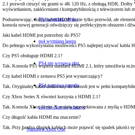
2.1 pozwoli cieszyć się grami w 4K 120 Hz, z obsługą HDR, Dolby V
wyświetlaniem, zakłóceniami i kompatybilnością z telewizorem lub 
PS4 wymiana dysku
Podsumowując, dobry kabel HDMI to nie tylko przewód, ale element, 
konsola nowej generacji odwdzięczy się perfekcyjnym obrazem i dź
Jaki kabel HDMI jest potrzebny do PS5?
ps4 wymiana lasera
Do pełnego wykorzystania możliwości PS5 najlepiej używać kabla H
Czy PS5 obsługuje HDMI 2.1?
PS4 nie wysuwa płyt
Tak. Konsola PS5 wspiera standard HDMI 2.1, który umożliwia m.in.
Czy kabel HDMI z zestawu PS5 jest wystarczający?
PS4 naprawa napędu
Tak. Oryginalny kabel dodawany do konsoli jest w pełni kompatybiln
Czy Xbox Series X również korzysta z HDMI 2.1?
Tak. Konsola Xbox Series X została zaprojektowana z myślą o HDMI 
ps4 nie chce się wlaczyc
Czy długość kabla HDMI ma znaczenie?
Tak. Przy bardzo długich kablach może pojawić się spadek jakości sy
Naprawa Xbox One