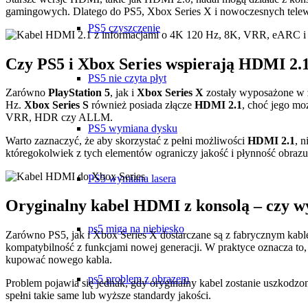
gamingowych. Dlatego do PS5, Xbox Series X i nowoczesnych telewiz
PS5 czyszczenie
Czy PS5 i Xbox Series wspierają HDMI 2.
PS5 nie czyta płyt
Zarówno
PlayStation 5
, jak i
Xbox Series X
zostały wyposażone w 
Hz.
Xbox Series S
również posiada złącze
HDMI 2.1
, choć jego moż
VRR, HDR czy ALLM.
PS5 wymiana dysku
Warto zaznaczyć, że aby skorzystać z pełni możliwości
HDMI 2.1
, 
któregokolwiek z tych elementów ograniczy jakość i płynność obrazu
PS5 wymiana lasera
Oryginalny kabel HDMI z konsolą – czy w
ps5 miga na niebiesko
Zarówno PS5, jak i Xbox Series X dostarczane są z fabrycznym kabl
kompatybilność z funkcjami nowej generacji. W praktyce oznacza to, ż
kupować nowego kabla.
ps5 problem z obrazem
Problem pojawia się jednak, gdy oryginalny kabel zostanie uszkodzo
spełni takie same lub wyższe standardy jakości.