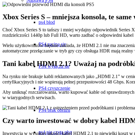
Naprawa PS4
Xbox Series S – mniejsza konsola, te sam
ps4 blod
Choć Xbox Series S to tańszy i mniej wydajny odpowiednik Series X,
rozdzielczości 1440p lub Full HD, warto zadbać o odpowiedni kabe
PS4 zacina się
Wielu użytkowników błędnie zakłada, że HDMI 2.1 nie ma znaczenia 
automatyczne przełączanie w tryb gry czy obsługa HDR mają realny w
Tani kabel HDMI 2.1? Uważaj na podróbk
PS4 wyłącza się
Na rynku nie brakuje kabli reklamowanych jako „HDMI 2.1” w cenie
certyfikacyjnych i nie wspierają pełnej przepustowości 48 Gbps. K
PS4 czyszczenie
Aby uniknąć rozczarowania, warto kupować kable od sprawdzonych 
w wiarygodnych serwisach.
PS4 brak obrazu
Czy warto inwestować w dobry kabel HD
ps4 nie czyta plyt
Inwestycja w wysokiej jakości kabel HDMI 2.1 to niewielki koszt w