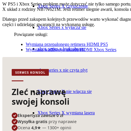
W PS5 i Xbox Series problem może dotyczyć nie tylko samego portu,
Xbox Series X czyszczenie
X układ z rodziny NB7N621M. Jeśli retimer ulegnie awarii, konsola
Dlatego przed zakupem kolejnych przewodów warto wykonać diagn
części i udzielając gwarancji na wykonaną usługę.
Xbox Series x wyłacza sie
Powiązane usługi:
Wymiana przepalonego retimera HDMI PS5
xbox series x brak obrazu
Wymiana wadliwego układu HDMI Xbox Series
xbox series x nie czyta plyt
SERWIS KONSOL
Zleć naprawę
Xbox Series X nie włącza się
swojej konsoli
Xbox Series X wymiana lasera
Ekspertyza zawsze 0 zł
Wysyłka gratis
przy naprawie
Ocena
4,9★
— 1300+ opinii