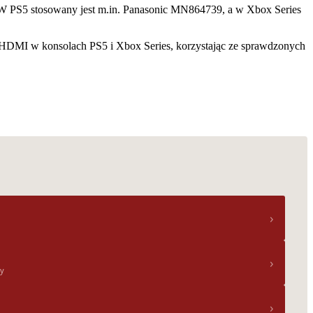
. W PS5 stosowany jest m.in. Panasonic MN864739, a w Xbox Series
DMI w konsolach PS5 i Xbox Series, korzystając ze sprawdzonych
›
›
ny
›