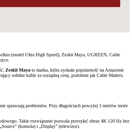
ą Belkin (model Ultra High Speed), Zeskit Maya, UGREEN, Cable
tyce.
ść.
Zeskit
Maya
to marka, która zyskała popularność na Amazonie
rujący solidne kable za rozsądną cenę, podobnie jak Cable Matters.
 nie sprawiają problemów. Przy długościach powyżej 3 metrów może
owodowego. Takie rozwiązanie pozwala przesyłać obraz 4K 120 Hz bez
„Source” (konsola) i „Display” (telewizor).