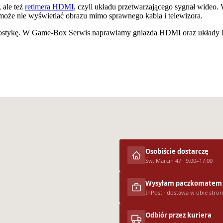
 ale też
retimera HDMI
, czyli układu przetwarzającego sygnał wideo
 może nie wyświetlać obrazu mimo sprawnego kabla i telewizora.
ostykę. W Game-Box Serwis naprawiamy gniazda HDMI oraz układy H
Osobiście dostarczę
Św. Marcin 47 · 9:00–17:00
Wysyłam paczkomatem
InPost · dostawa w obie stro
Odbiór przez kuriera