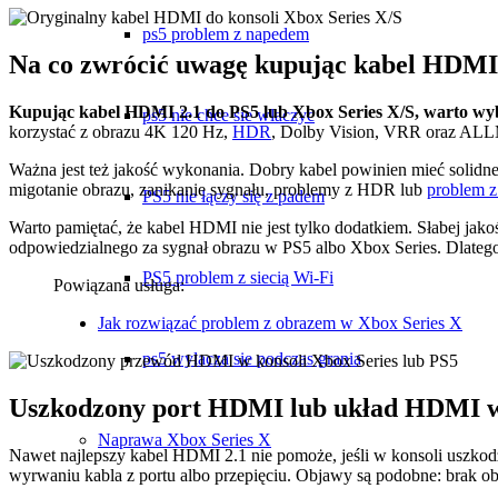
ps5 problem z napedem
Na co zwrócić uwagę kupując kabel HDMI
Kupując kabel HDMI 2.1 do PS5 lub Xbox Series X/S, warto wy
ps5 nie chce sie wlaczyc
korzystać z obrazu 4K 120 Hz,
HDR
, Dolby Vision, VRR oraz ALLM.
Ważna jest też jakość wykonania. Dobry kabel powinien mieć solidn
migotanie obrazu, zanikanie sygnału, problemy z HDR lub
problem z
PS5 nie łączy się z padem
Warto pamiętać, że kabel HDMI nie jest tylko dodatkiem. Słabej ja
odpowiedzialnego za sygnał obrazu w PS5 albo Xbox Series. Dlatego 
PS5 problem z siecią Wi-Fi
Powiązana usługa:
Jak rozwiązać problem z obrazem w Xbox Series X
ps5 wylacza sie podczas grania
Uszkodzony port HDMI lub układ HDMI w P
Naprawa Xbox Series X
Nawet najlepszy kabel HDMI 2.1 nie pomoże, jeśli w konsoli uszkod
wyrwaniu kabla z portu albo przepięciu. Objawy są podobne: brak ob