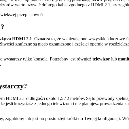
orów warto używać dobrego kabla zgodnego z HDMI 2.1, szczególnie j
1?
złącza
HDMI 2.1
. Oznacza to, że wspierają one wszystkie kluczowe f
liwości graficzne są nieco ograniczone i częściej operuje w rozdzielcz
nie wystarczy tylko konsola. Potrzebny jest również
telewizor
lub
moni
.
ystarczy?
em HDMI 2.1 o długości około 1,5 / 2 metrów. Są to przewody spełnia
e jeśli korzystasz z jednego telewizora i nie planujesz prowadzenia ka
ny, zagubiony lub jest po prostu zbyt krótki do Twojej konfiguracji