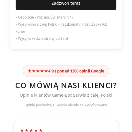
Zadzwoń teraz
• Osobiście - Poznań, Św. Marcin 47
• Wysyłkowo z całej Polski - Paczkomat InPost, Żabka lub
kurier
• Wysyłka w dwie strony od 30 zł
★★★★★
4.9 z ponad 1300 opinii Google
CO MÓWIĄ NASI KLIENCI?
Opinie klientów Game-Box Serwis z całej Polski
Opinie pochodzą z Google ale nie są weryfikowane
★★★★★