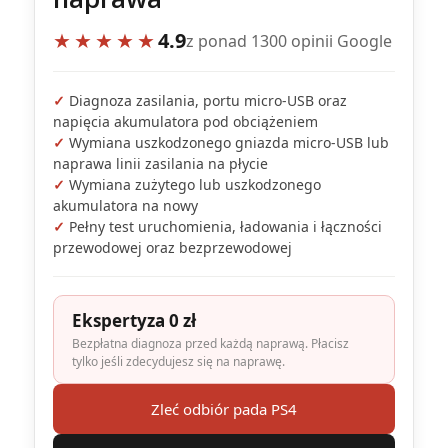
★★★★★
4.9
z ponad 1300 opinii Google
✓
Diagnoza zasilania, portu micro-USB oraz
napięcia akumulatora pod obciążeniem
✓
Wymiana uszkodzonego gniazda micro-USB lub
naprawa linii zasilania na płycie
✓
Wymiana zużytego lub uszkodzonego
akumulatora na nowy
✓
Pełny test uruchomienia, ładowania i łączności
przewodowej oraz bezprzewodowej
Ekspertyza 0 zł
Bezpłatna diagnoza przed każdą naprawą. Płacisz
tylko jeśli zdecydujesz się na naprawę.
Zleć odbiór pada PS4