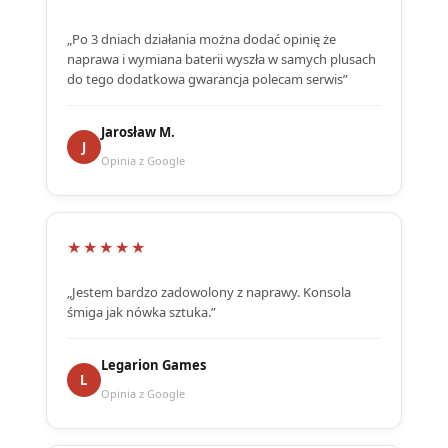
„Po 3 dniach działania można dodać opinię że
naprawa i wymiana baterii wyszła w samych plusach
do tego dodatkowa gwarancja polecam serwis”
Jarosław M.
J
Opinia z Google
★★★★★
„Jestem bardzo zadowolony z naprawy. Konsola
śmiga jak nówka sztuka.”
Legarion Games
L
Opinia z Google