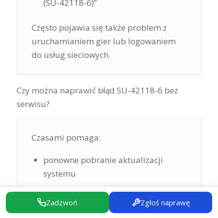
(SU-42118-6)”
Często pojawia się także problem z
uruchamianiem gier lub logowaniem
do usług sieciowych.
Czy można naprawić błąd SU-42118-6 bez
serwisu?
Czasami pomaga:
ponowne pobranie aktualizacji
systemu
usunięcie pliku aktualizacji z
Zadzwoń
Zgłoś naprawę
powiadomień