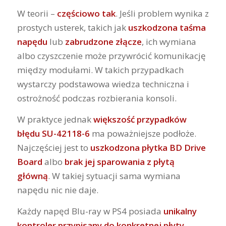
W teorii –
częściowo tak
. Jeśli problem wynika z
prostych usterek, takich jak
uszkodzona taśma
napędu
lub
zabrudzone złącze
, ich wymiana
albo czyszczenie może przywrócić komunikację
między modułami. W takich przypadkach
wystarczy podstawowa wiedza techniczna i
ostrożność podczas rozbierania konsoli.
W praktyce jednak
większość przypadków
błędu SU-42118-6
ma poważniejsze podłoże.
Najczęściej jest to
uszkodzona płytka BD Drive
Board
albo
brak jej sparowania z płytą
główną
. W takiej sytuacji sama wymiana
napędu nic nie daje.
Każdy napęd Blu-ray w PS4 posiada
unikalny
kontroler przypisany do konkretnej płyty