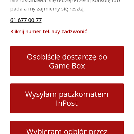
Nie zastanawiaj się dłużej! Prześlij konsolę lub
pada a my zajmiemy się resztą.
61 677 00 77
Kliknij numer tel. aby zadzwonić
Osobiście dostarczę do
Game Box
Wysyłam paczkomatem
InPost
Wybieram odbiór przez