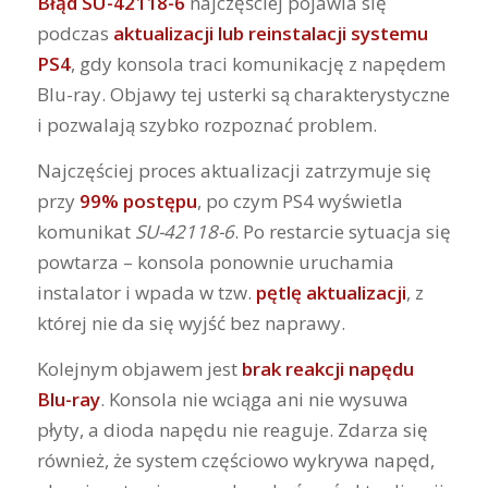
Błąd SU-42118-6
najczęściej pojawia się
podczas
aktualizacji lub reinstalacji systemu
PS4
, gdy konsola traci komunikację z napędem
Blu-ray. Objawy tej usterki są charakterystyczne
i pozwalają szybko rozpoznać problem.
Najczęściej proces aktualizacji zatrzymuje się
przy
99% postępu
, po czym PS4 wyświetla
komunikat
SU-42118-6
. Po restarcie sytuacja się
powtarza – konsola ponownie uruchamia
instalator i wpada w tzw.
pętlę aktualizacji
, z
której nie da się wyjść bez naprawy.
Kolejnym objawem jest
brak reakcji napędu
Blu-ray
. Konsola nie wciąga ani nie wysuwa
płyty, a dioda napędu nie reaguje. Zdarza się
również, że system częściowo wykrywa napęd,