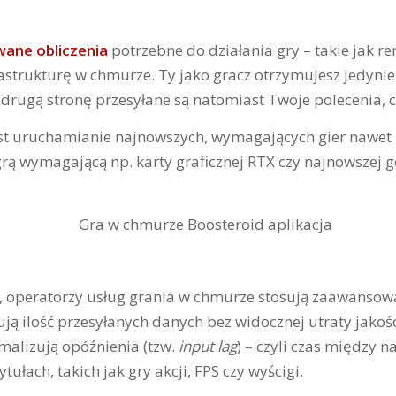
ane obliczenia
potrzebne do działania gry – takie jak ren
frastrukturę w chmurze. Ty jako gracz otrzymujesz jedyn
W drugą stronę przesyłane są natomiast Twoje polecenia, c
est uruchamianie najnowszych, wymagających gier nawet n
grą wymagającą np. karty graficznej RTX czy najnowszej ge
, operatorzy usług grania w chmurze stosują zaawansowa
kują ilość przesyłanych danych bez widocznej utraty jako
malizują opóźnienia (tzw.
input lag
) – czyli czas między n
łach, takich jak gry akcji, FPS czy wyścigi.