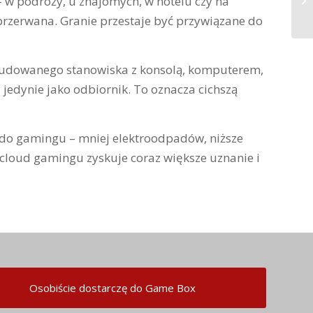
– w podróży, u znajomych, w hotelu czy na
przerwana. Granie przestaje być przywiązane do
zbudowanego stanowiska z konsolą, komputerem,
jedynie jako odbiornik. To oznacza cichszą
do gamingu – mniej elektroodpadów, niższe
 cloud gamingu zyskuje coraz większe uznanie i
Osobiście dostarczę do Game Box