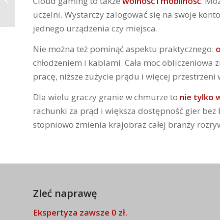
Cloud gaming to także
wolność i mobilność
. Mo
uczelni. Wystarczy zalogować się na swoje kont
Abonament za gry –
jednego urządzenia czy miejsca.
czy to ma sens w 2025
roku?
Nie można też pominąć aspektu praktycznego:
o
chłodzeniem i kablami. Cała moc obliczeniowa z
pracę, niższe zużycie prądu i więcej przestrzen
Dla wielu graczy granie w chmurze to
nie tylko
rachunki za prąd i większa dostępność gier bez
stopniowo zmienia krajobraz całej branży rozryw
Zleć naprawę
Ekspertyza zawsze 0 zł.