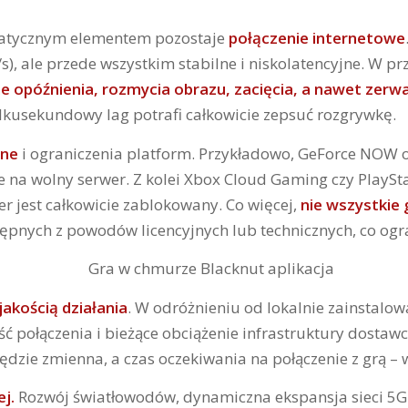
matycznym elementem pozostaje
połączenie internetowe
/s), ale przede wszystkim stabilne i niskolatencyjne. W
e opóźnienia, rozmycia obrazu, zacięcia, a nawet zerwa
kilkusekundowy lag potrafi całkowicie zepsuć rozgrywkę.
jne
i ograniczenia platform. Przykładowo, GeForce NOW o
ejce na wolny serwer. Z kolei Xbox Cloud Gaming czy Play
er jest całkowicie zablokowany. Co więcej,
nie wszystkie
stępnych z powodów licencyjnych lub technicznych, co ogr
jakością działania
. W odróżnieniu od lokalnie zainstalo
ść połączenia i bieżące obciążenie infrastruktury dostaw
ędzie zmienna, a czas oczekiwania na połączenie z grą –
ej.
Rozwój światłowodów, dynamiczna ekspansja sieci 5G