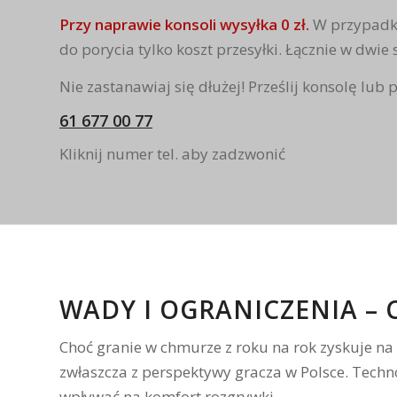
Przy naprawie konsoli wysyłka 0 zł.
W przypadku
do porycia tylko koszt przesyłki. Łącznie w dwie
Nie zastanawiaj się dłużej! Prześlij konsolę lub
61 677 00 77
Kliknij numer tel. aby zadzwonić
WADY I OGRANICZENIA – 
Choć granie w chmurze z roku na rok zyskuje na 
zwłaszcza z perspektywy gracza w Polsce. Techn
wpływać na komfort rozgrywki.