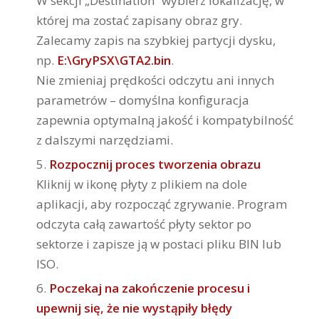
W sekcji „Destination” wybierz lokalizację, w
której ma zostać zapisany obraz gry.
Zalecamy zapis na szybkiej partycji dysku,
np.
E:\GryPSX\GTA2.bin
.
Nie zmieniaj prędkości odczytu ani innych
parametrów – domyślna konfiguracja
zapewnia optymalną jakość i kompatybilność
z dalszymi narzędziami.
Rozpocznij proces tworzenia obrazu
Kliknij w ikonę płyty z plikiem na dole
aplikacji, aby rozpocząć zgrywanie. Program
odczyta całą zawartość płyty sektor po
sektorze i zapisze ją w postaci pliku BIN lub
ISO.
Poczekaj na zakończenie procesu i
upewnij się, że nie wystąpiły błędy