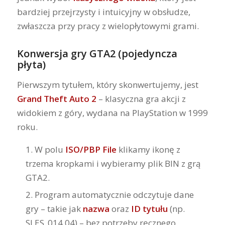
bardziej przejrzysty i intuicyjny w obsłudze,
zwłaszcza przy pracy z wielopłytowymi grami.
Konwersja gry
GTA2
(pojedyncza
płyta)
Pierwszym tytułem, który skonwertujemy, jest
Grand Theft Auto 2
– klasyczna gra akcji z
widokiem z góry, wydana na PlayStation w 1999
roku.
W polu
ISO/PBP File
klikamy ikonę z
trzema kropkami i wybieramy plik BIN z grą
GTA2.
Program automatycznie odczytuje dane
gry – takie jak
nazwa
oraz
ID tytułu
(np.
SLES_014.04) – bez potrzeby ręcznego