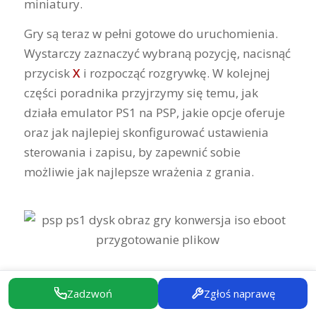
miniatury.
Gry są teraz w pełni gotowe do uruchomienia.
Wystarczy zaznaczyć wybraną pozycję, nacisnąć
przycisk
X
i rozpocząć rozgrywkę. W kolejnej
części poradnika przyjrzymy się temu, jak
działa emulator PS1 na PSP, jakie opcje oferuje
oraz jak najlepiej skonfigurować ustawienia
sterowania i zapisu, by zapewnić sobie
możliwie jak najlepsze wrażenia z grania.
URUCHAMIANIE GIER I
Zadzwoń
Zgłoś naprawę
USTAWIENIA EMULATORA