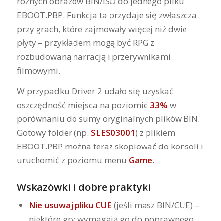
różnych obrazów BIN/ISO do jednego pliku
EBOOT.PBP. Funkcja ta przydaje się zwłaszcza
przy grach, które zajmowały więcej niż dwie
płyty – przykładem mogą być RPG z
rozbudowaną narracją i przerywnikami
filmowymi.
W przypadku Driver 2 udało się uzyskać
oszczędność miejsca na poziomie
33%
w
porównaniu do sumy oryginalnych plików BIN.
Gotowy folder (np.
SLES03001
) z plikiem
EBOOT.PBP można teraz skopiować do konsoli i
uruchomić z poziomu menu
Game
.
Wskazówki i dobre praktyki
Nie usuwaj pliku CUE
(jeśli masz BIN/CUE) –
niektóre gry wymagają go do poprawnego