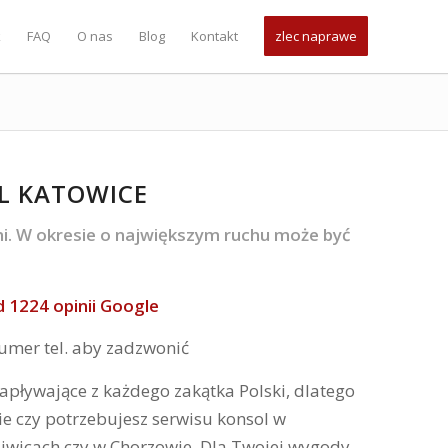
k
FAQ
O nas
Blog
Kontakt
zlec naprawe
L KATOWICE
i. W okresie o największym ruchu może być
d 1224 opinii Google
 numer tel. aby zadzwonić
apływające z każdego zakątka Polski, dlatego
e czy potrzebujesz serwisu konsol w
liwicach czy w Chorzowie. Dla Twojej wygody