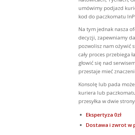
umówimy podjazd kurie
kod do paczkomatu InPo
Na tym jednak nasza ofe
decyzji, zapewniamy da
pozwolisz nam ożywić sw
cały proces przebiega ł
głowić się nad serwisem
przestaje mieć znaczeni
Konsolę lub pada może
kuriera lub paczkomatu
przesyłka w dwie strony
Ekspertyza 0zł
Dostawa i zwrot w p