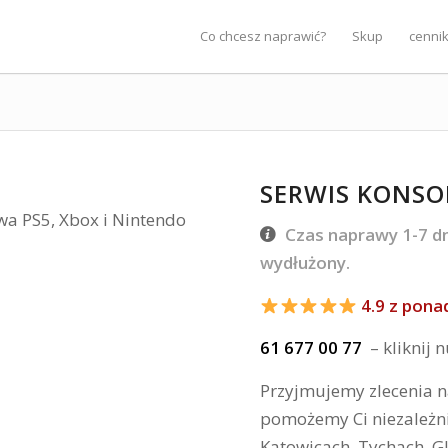
Co chcesz naprawić?
Skup
cenni
SERWIS KONSO
Czas naprawy 1-7 dn
wydłużony.
4.9 z pona
61 677 00 77
– kliknij
Przyjmujemy zlecenia n
pomożemy Ci niezależni
Katowicach, Tychach, G