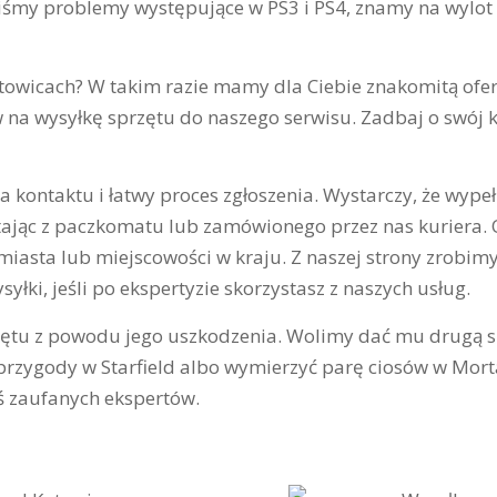
iśmy problemy występujące w PS3 i PS4, znamy na wylot 
owicach? W takim razie mamy dla Ciebie znakomitą ofertę
na wysyłkę sprzętu do naszego serwisu. Zadbaj o swój ko
 kontaktu i łatwy proces zgłoszenia. Wystarczy, że wype
jąc z paczkomatu lub zamówionego przez nas kuriera. Ob
asta lub miejscowości w kraju. Z naszej strony zrobimy w
yłki, jeśli po ekspertyzie skorzystasz z naszych usług.
zętu z powodu jego uszkodzenia. Wolimy dać mu drugą sz
w przygody w Starfield albo wymierzyć parę ciosów w Mort
ś zaufanych ekspertów.